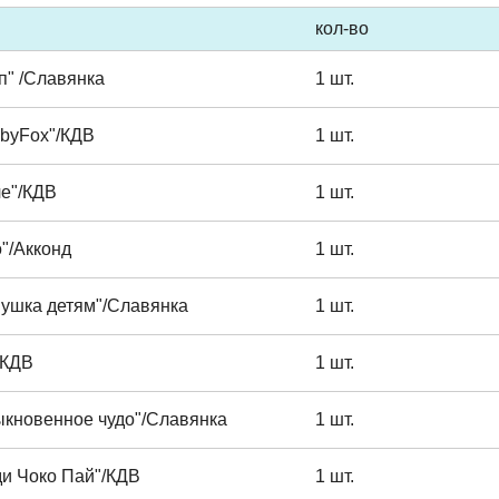
кол-во
п" /Славянка
1 шт.
byFox"/КДВ
1 шт.
че"/КДВ
1 шт.
"/Акконд
1 шт.
вушка детям"/Славянка
1 шт.
/КДВ
1 шт.
ыкновенное чудо"/Славянка
1 шт.
ди Чоко Пай"/КДВ
1 шт.