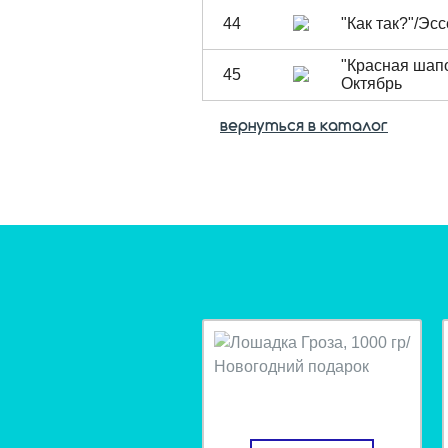
44
"Как так?"/Эс
"Красная шап
45
Октябрь
вернуться в каталог