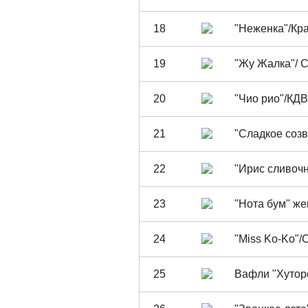
18
"Неженка"/Кр
19
"Жу Жалка"/ 
20
"Чио рио"/КДВ
21
"Сладкое созв
22
"Ирис сливоч
23
"Нота бум" ж
24
"Miss Ko-Ko"/
25
Вафли "Хутор