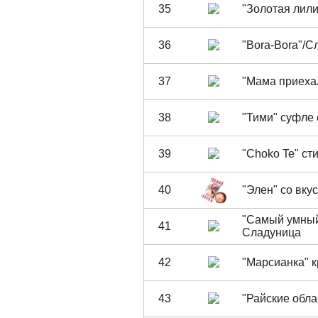
35
"Золотая лили
36
"Bora-Bora"/С
37
"Мама приеха
38
"Тими" суфле 
39
"Choko Te" ст
40
"Элен" со вку
"Самый умный
41
Сладуница
42
"Марсианка" 
43
"Райские обл