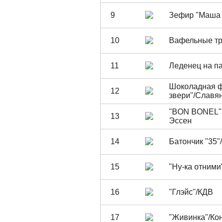
9
Зефир "Маша 
10
Вафельные тр
11
Леденец на па
Шоколадная ф
12
звери"/Славя
"BON BONEL" 
13
Эссен
14
Батончик "35"
15
"Ну-ка отними
16
"Глэйс"/КДВ
17
"Живинка"/Ко