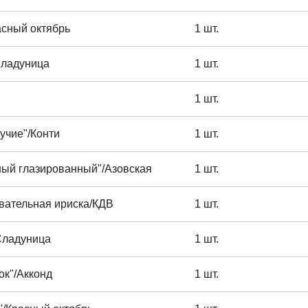
асный октябрь
1 шт.
Сладуница
1 шт.
1 шт.
учие"/Конти
1 шт.
ный глазированный"/Азовская
1 шт.
евательная ириска/КДВ
1 шт.
Сладуница
1 шт.
ок"/Акконд
1 шт.