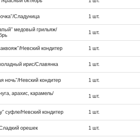
"/Красный октябрь
1 шт.
рочка"/Сладуница
1 шт.
апый" медовый грильяж/
1 шт.
брь
аквояж"/Невский кондитер
1 шт.
коладный ирис/Славянка
1 шт.
я ночь"/Невский кондитер
1 шт.
нуга, арахис, карамель/
1 шт.
у" суфле/Невский кондитер
1 шт.
/Сладкий орешек
1 шт.