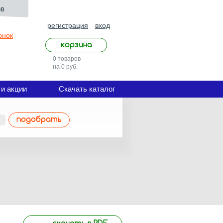
ов
регистрация
вход
онок
корзина
0 товаров
на 0 руб.
 и акции
Скачать каталог
подобрать
скачать в PDF