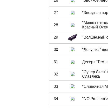
26
"Звонкое лето
27
"Звездная па
"Мишка косол
28
Красный Октя
29
"Волшебный с
30
"Левушка" шо
31
Десерт "Темна
"Супер Степ" 
32
Славянка
33
"Сливочная М
34
"NO Problem"