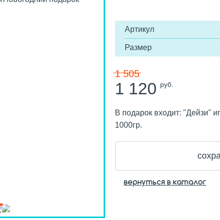
Артикул
Размер
1 505
1 120
руб.
В подарок входит: "Дейзи" 
1000гр.
сохра
вернуться в каталог