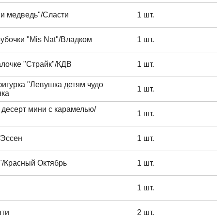
и медведь"/Сласти
1 шт.
убочки "Mis Nat"/Владком
1 шт.
лочке "Страйк"/КДВ
1 шт.
игурка "Левушка детям чудо
1 шт.
нка
десерт мини с карамелью/
1 шт.
/Эссен
1 шт.
"/Красный Октябрь
1 шт.
1 шт.
нти
2 шт.