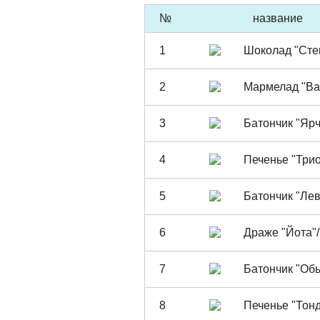
№
название
1
Шоколад "Сте
2
Мармелад "Ba
3
Батончик "Яр
4
Печенье "Трио
5
Батончик "Ле
6
Драже "Йота"
7
Батончик "Об
8
Печенье "Тон