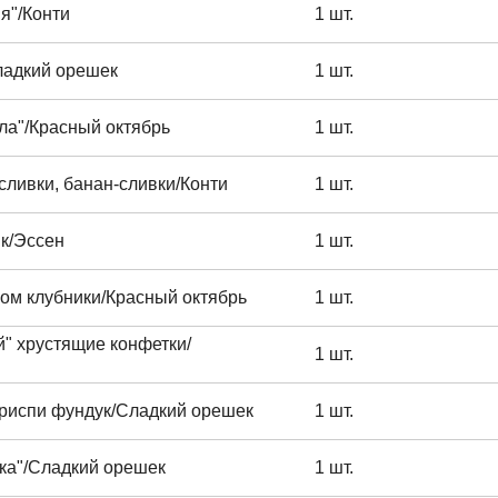
я"/Конти
1 шт.
ладкий орешек
1 шт.
ла"/Красный октябрь
1 шт.
сливки, банан-сливки/Конти
1 шт.
ик/Эссен
1 шт.
сом клубники/Красный октябрь
1 шт.
" хрустящие конфетки/
1 шт.
криспи фундук/Сладкий орешек
1 шт.
ака"/Сладкий орешек
1 шт.