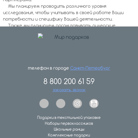
Мы планируем проводить различного уровня
исследования, чтобы учитывать в своей работе Ваши
потребности и специфику Вашей деятельности.
Также мы планируем организовывать дилерские
конференции и регулярные встречи с московскими и
региональными представителями.
Компания приветствует и тщательно отслеживает
вклад партнёров в продвижении продукции компании и его
новых моделей, считая это одним из важнейших
показателей укрепления партнерских отношений.
телефон в городе
Санкт-Петербург
8 800 200 61 59
Если Вас заинтересовали наши условия,
пожалуйста, позвоните нам тел. +7 (342) 258-39-59
заказать звонок
или пришлите свою заявку на электpонную
почту
info@podarkiperm.ru
Подарки в текстильной упаковке
Наборы первоклассников
Школьные ранцы
Комплексные подарки