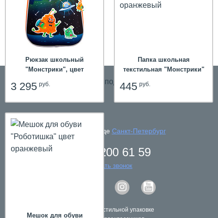
Рюкзак школьный
Папка школьная
"Монстрики", цвет
текстильная "Монстрики"
оранжевый
А4, цвет оранжевый
3 295
445
руб.
руб.
телефон в городе
Санкт-Петербург
8 800 200 61 59
заказать звонок
Подарки в текстильной упаковке
Мешок для обуви